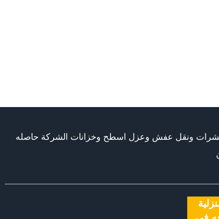
حة حشرات ونقل عفش وعزل اسطح وخزانات الشركة حاصله
زلية
دار 24 ساعه في