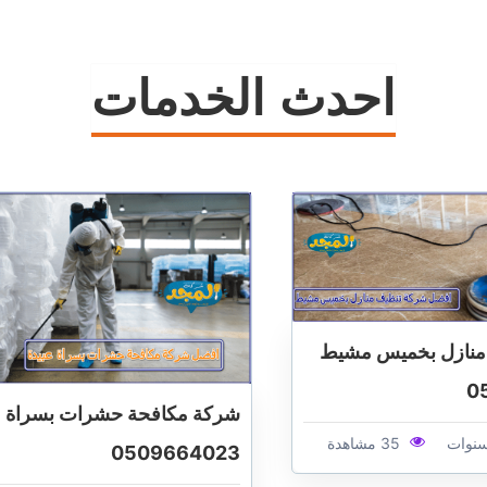
احدث الخدمات
منازل بخميس مشيط
0
شركة مكافحة حشرات بسراة ع
35 مشاهدة
0509664023