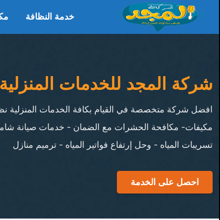
غلاق
Skip
خدمة النظافة
مك
to
خدمة النظافة
content
مكافحة الحشرات
شركة المجد للخدمات المنزلية 
خدمات العزل
كشف تسربات المياه
افضل شركة متخصصة في القيام بكافة الخدمات المنزلية ن
مكيفات- مكافحة الحشرات مع الضمان - خدمات صيانة شام
تسليك مجاري
تسريبات المياه - وحل إرتفاع فواتير المياه - ترميم منازل
خدمة نقل العفش
احصل على الخدمة