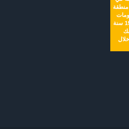
منطقة
ومات
كبيرة جداً بمناسبة مرور 15 سنة
ك
لال