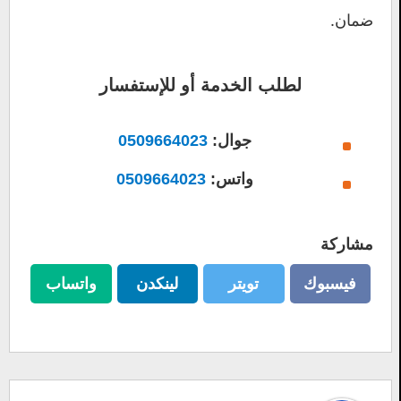
ضمان.
لطلب الخدمة أو للإستفسار
جوال:
0509664023
واتس:
0509664023
مشاركة
فيسبوك
تويتر
لينكدن
واتساب
فيسبوك
تويتر
لينكدن
واتساب